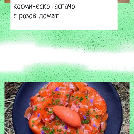
космическо Гаспачо
с розов домат