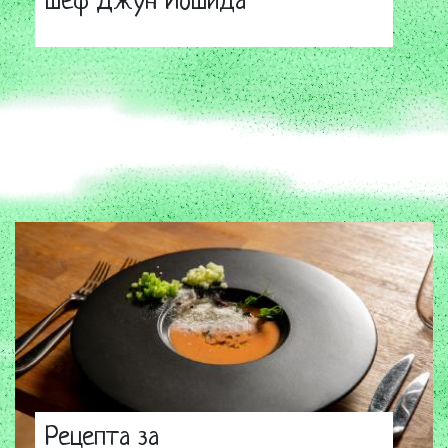
шеф Джун Йошида
Рецепта за