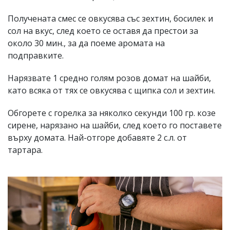
Получената смес се овкусява със зехтин, босилек и
сол на вкус, след което се оставя да престои за
около 30 мин., за да поеме аромата на
подправките.
Нарязвате 1 средно голям розов домат на шайби,
като всяка от тях се овкусява с щипка сол и зехтин.
Обгорете с горелка за няколко секунди 100 гр. козе
сирене, нарязано на шайби, след което го поставете
върху домата. Най-отгоре добавяте 2 с.л. от
тартара.