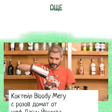
ОЩЕ
Коктейл Bloody Mery
с розов домат от