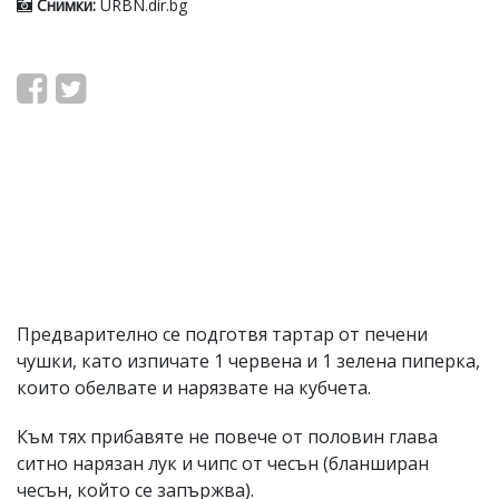
Снимки:
URBN.dir.bg
Предварително се подготвя тартар от печени
чушки, като изпичате 1 червена и 1 зелена пиперка,
които обелвате и нарязвате на кубчета.
Към тях прибавяте не повече от половин глава
ситно нарязан лук и чипс от чесън (бланширан
чесън, който се запържва).