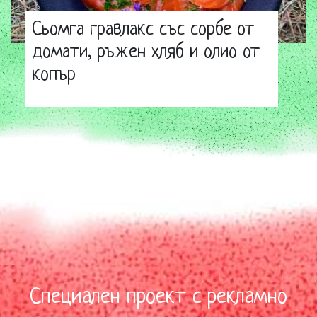
Сьомга гравлакс със сорбе от
домати, ръжен хляб и олио от
копър
Специален проект с рекламно